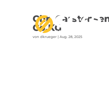
Chr. Carstense
Co.KG
von
dkrueger
|
Aug. 28, 2025